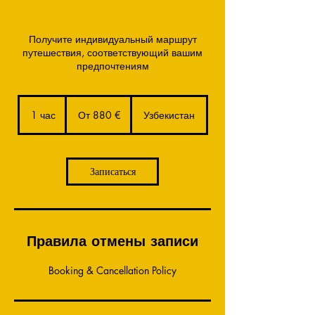
Получите индивидуальный маршрут
путешествия, соответствующий вашим
предпочтениям
От
880
1 час
1
От 880 €
Узбекистан
евро
ч
а
Записаться
Правила отмены записи
Booking & Cancellation Policy