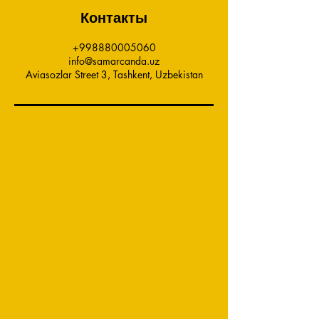
Контакты
+998880005060
info@samarcanda.uz
Aviasozlar Street 3, Tashkent, Uzbekistan
Не пропустите тур! Подпишитесь на
нашу рассылку сегодня!
© Copyright SAMARCANDA
ADVENTURES 2024. Все права
защищены.