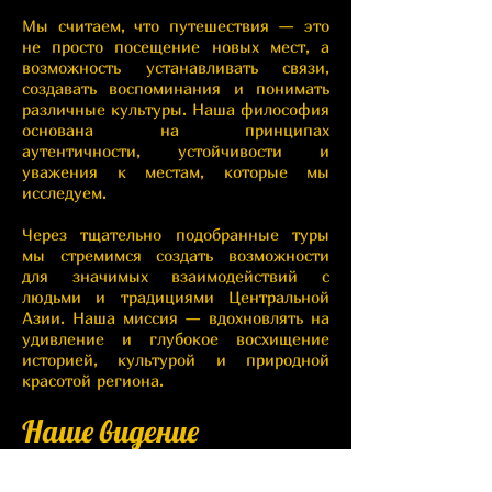
Мы считаем, что путешествия — это
не просто посещение новых мест, а
возможность устанавливать связи,
создавать воспоминания и понимать
различные культуры. Наша философия
основана на принципах
аутентичности, устойчивости и
уважения к местам, которые мы
исследуем.
Через тщательно подобранные туры
мы стремимся создать возможности
для значимых взаимодействий с
людьми и традициями Центральной
Азии. Наша миссия — вдохновлять на
удивление и глубокое восхищение
историей, культурой и природной
красотой региона.
Наше видение
Стать ведущим поставщиком