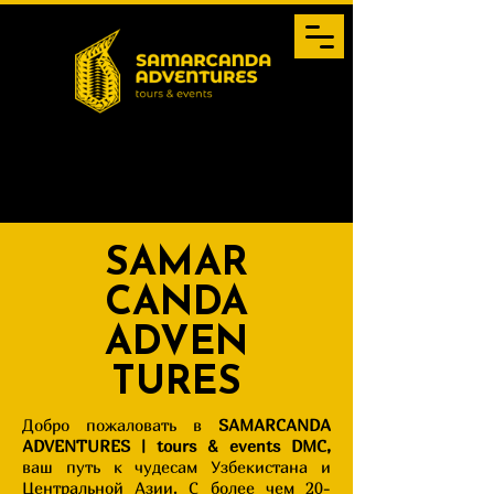
SAMAR
CANDA
ADVEN
TURES
Добро пожаловать в
SAMARCANDA
ADVENTURES | tours & events DMC,
ваш путь к чудесам Узбекистана и
Центральной Азии. С более чем 20-