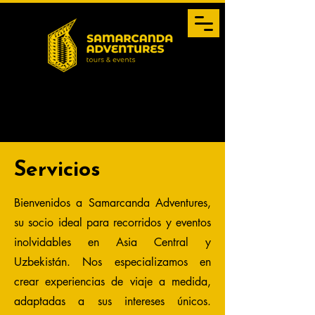
Servicios
Bienvenidos a Samarcanda Adventures,
su socio ideal para recorridos y eventos
inolvidables en Asia Central y
Uzbekistán. Nos especializamos en
crear experiencias de viaje a medida,
adaptadas a sus intereses únicos.