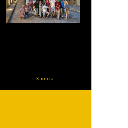
Experiencias Exclusivas
Eleve su viaje con
actuaciones privadas,
talleres y visitas exclusivas a
lugares emblemáticos para
una experiencia inolvidable.
Кнопка
¡No te pierdas la visita! ¡Únete a nuestra
lista de correo hoy mismo!